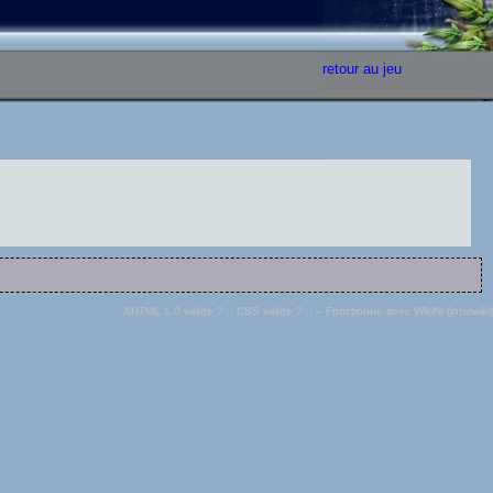
retour au jeu
XHTML 1.0 valide ?
::
CSS valide ?
:: -- Fonctionne avec
WikiNi (interwiki)