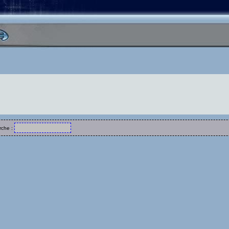
rche :