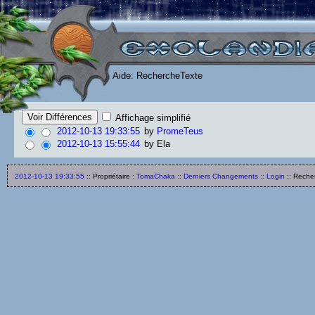
Aide: RechercheTexte
Affichage simplifié
2012-10-13 19:33:55
by
PromeTeus
2012-10-13 15:55:44
by Ela
2012-10-13 19:33:55
:: Propriétaire :
TomaChaka
::
Derniers Changements
::
Login
:: Reche