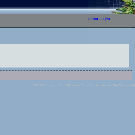
retour au jeu
XHTML 1.0 valide ?
::
CSS valide ?
:: -- Fonctionne avec
WikiNi (interwiki)