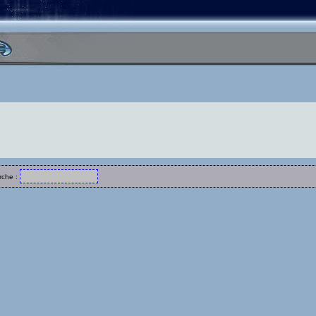
rche :