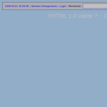
2006-03-21 16:28:48
::
Derniers Changements
::
Login
:: Recherche :
XHTML 1.0 valide ?
::
C