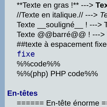
**Texte en gras !** --->
Tex
//Texte en italique.// --->
Te
Texte __souligné__ ! --->
Texte @@barré@@ ! --->
##texte à espacement fixe
fixe
%%code%%
%%(php) PHP code%%
En-têtes
====== En-tête énorme 