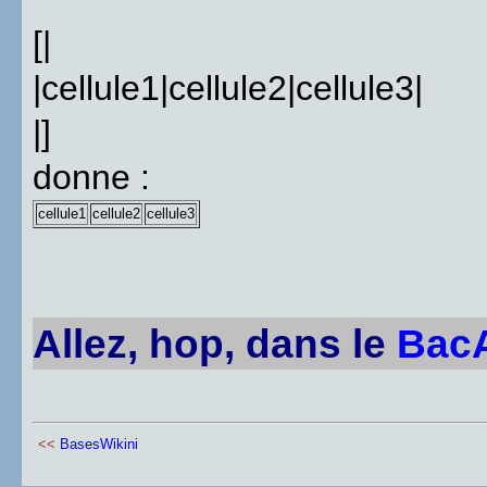
[|
|cellule1|cellule2|cellule3|
|]
donne :
cellule1
cellule2
cellule3
Allez, hop, dans le
Bac
<<
BasesWikini