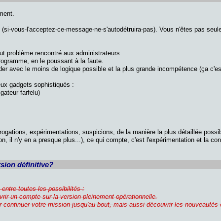
ment.
(si-vous-l'acceptez-ce-message-ne-s'autodétruira-pas). Vous n'êtes pas seul
tout problème rencontré aux administrateurs.
rogramme, en le poussant à la faute.
order avec le moins de logique possible et la plus grande incompétence (ça c'es
ux gadgets sophistiqués :
gateur farfelu)
errogations, expérimentations, suspicions, de la manière la plus détaillée possi
 il n'y en a presque plus...), ce qui compte, c'est l'expérimentation et la cont
ion définitive?
 entre toutes les possibilités :
vrir un compte sur la version pleinement opérationnelle.
our continuer votre mission jusqu'au bout, mais aussi découvrir les nouveautés