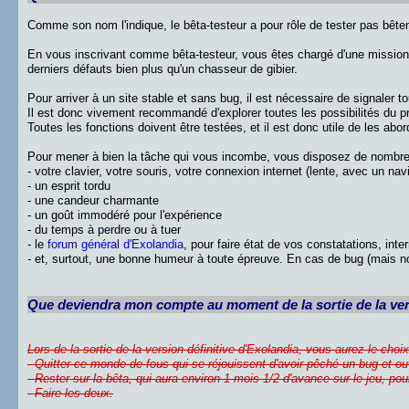
Comme son nom l'indique, le bêta-testeur a pour rôle de tester pas bête
En vous inscrivant comme bêta-testeur, vous êtes chargé d'une mission 
derniers défauts bien plus qu'un chasseur de gibier.
Pour arriver à un site stable et sans bug, il est nécessaire de signaler 
Il est donc vivement recommandé d'explorer toutes les possibilités du p
Toutes les fonctions doivent être testées, et il est donc utile de les ab
Pour mener à bien la tâche qui vous incombe, vous disposez de nombre
- votre clavier, votre souris, votre connexion internet (lente, avec un navi
- un esprit tordu
- une candeur charmante
- un goût immodéré pour l'expérience
- du temps à perdre ou à tuer
- le
forum général d'Exolandia
, pour faire état de vos constatations, int
- et, surtout, une bonne humeur à toute épreuve. En cas de bug (mais non,
Que deviendra mon compte au moment de la sortie de la vers
Lors de la sortie de la version définitive d'Exolandia, vous aurez le choix
- Quitter ce monde de fous qui se réjouissent d'avoir pêché un bug et ou
- Rester sur la bêta, qui aura environ 1 mois 1/2 d'avance sur le jeu, p
- Faire les deux.