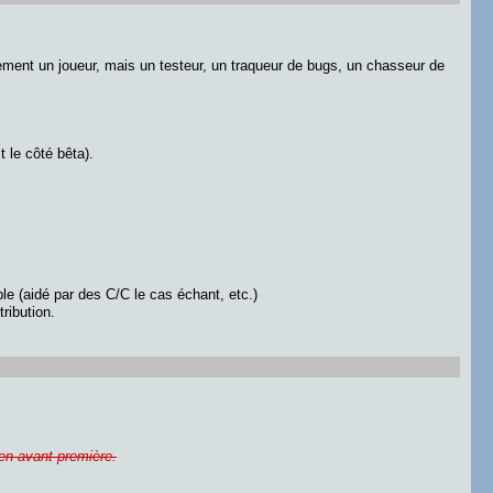
ement un joueur, mais un testeur, un traqueur de bugs, un chasseur de
t le côté bêta).
ble (aidé par des C/C le cas échant, etc.)
ribution.
 en avant-première.